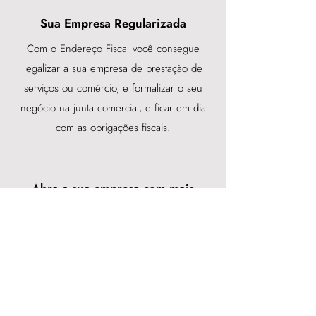
Sua Empresa Regularizada
Com o Endereço Fiscal você consegue
legalizar a sua empresa de prestação de
serviços ou comércio, e formalizar o seu
negócio na junta comercial, e ficar em dia
com as obrigações fiscais.
Abra a sua empresa com mais
facilidade
Endereço para utilização em seu contrato
social e para a abertura da sua empresa em
órgãos públicos - Junta comercial, Prefeitura,
etc.