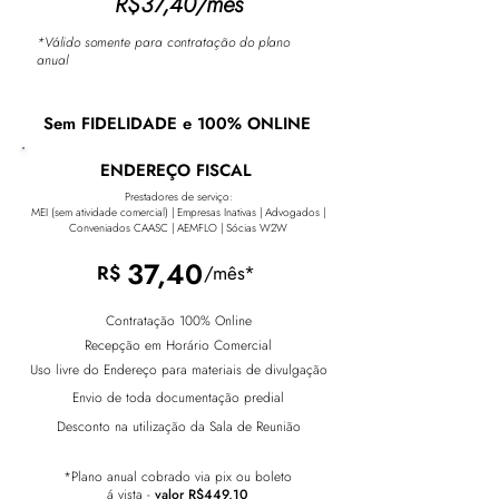
R$37,40/mês
*Válido somente para contratação do plano
anual
Sem FIDELIDADE e 100% ONLINE
ENDEREÇO FISCAL
Prestadores de serviço:
MEI (sem atividade comercial) | Empresas Inativas | Advogados |
Conveniados CAASC | AEMFLO | Sócias W2W
37,40
R$
/mês*
Contratação 100% Online
Recepção em Horário Comercial
Uso livre do Endereço para materiais de divulgação
Envio de toda documentação predial
Desconto na utilização da Sala de Reunião
*Plano anual cobrado via pix ou boleto
á vista -
valor R$449,10